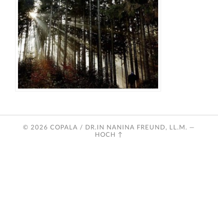
© 2026
COPALA / DR.IN NANINA FREUND, LL.M.
—
HOCH ↑