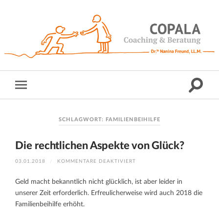
SCHLAGWORT:
FAMILIENBEIHILFE
Die rechtlichen Aspekte von Glück?
FÜR
03.01.2018
/
KOMMENTARE DEAKTIVIERT
DIE
RECHTLICHEN
ASPEKTE
Geld macht bekanntlich nicht glücklich, ist aber leider in
VON
GLÜCK?
unserer Zeit erforderlich. Erfreulicherweise wird auch 2018 die
Familienbeihilfe erhöht.