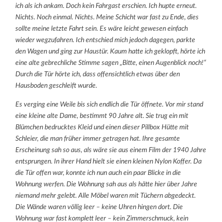
ich als ich ankam. Doch kein Fahrgast erschien. Ich hupte erneut.
Nichts. Noch einmal. Nichts. Meine Schicht war fast zu Ende, dies
sollte meine letzte Fahrt sein. Es wäre leicht gewesen einfach
wieder wegzufahren. Ich entschied mich jedoch dagegen, parkte
den Wagen und ging zur Haustür. Kaum hatte ich geklopft, hörte ich
eine alte gebrechliche Stimme sagen „Bitte, einen Augenblick noch!“
Durch die Tür hörte ich, dass offensichtlich etwas über den
Hausboden geschleift wurde.
Es verging eine Weile bis sich endlich die Tür öffnete. Vor mir stand
eine kleine alte Dame, bestimmt 90 Jahre alt. Sie trug ein mit
Blümchen bedrucktes Kleid und einen dieser Pillbox Hütte mit
Schleier, die man früher immer getragen hat. Ihre gesamte
Erscheinung sah so aus, als wäre sie aus einem Film der 1940 Jahre
entsprungen. In ihrer Hand hielt sie einen kleinen Nylon Koffer. Da
die Tür offen war, konnte ich nun auch ein paar Blicke in die
Wohnung werfen. Die Wohnung sah aus als hätte hier über Jahre
niemand mehr gelebt. Alle Möbel waren mit Tüchern abgedeckt.
Die Wände waren völlig leer – keine Uhren hingen dort. Die
Wohnung war fast komplett leer – kein Zimmerschmuck, kein