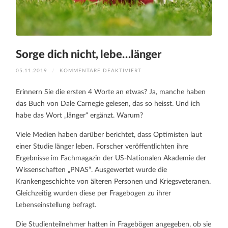
Sorge dich nicht, lebe…länger
FÜR
05.11.2019
/
KOMMENTARE DEAKTIVIERT
SORGE
DICH
NICHT,
Erinnern Sie die ersten 4 Worte an etwas? Ja, manche haben
LEBE…
LÄNGER
das Buch von Dale Carnegie gelesen, das so heisst. Und ich
habe das Wort „länger“ ergänzt. Warum?
Viele Medien haben darüber berichtet, dass Optimisten laut
einer Studie länger leben. Forscher veröffentlichten ihre
Ergebnisse im Fachmagazin der US-Nationalen Akademie der
Wissenschaften „PNAS“. Ausgewertet wurde die
Krankengeschichte von älteren Personen und Kriegsveteranen.
Gleichzeitig wurden diese per Fragebogen zu ihrer
Lebenseinstellung befragt.
Die Studienteilnehmer hatten in Fragebögen angegeben, ob sie