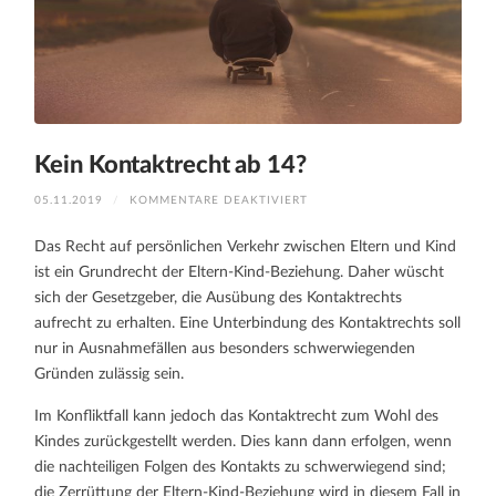
Kein Kontaktrecht ab 14?
FÜR
05.11.2019
/
KOMMENTARE DEAKTIVIERT
KEIN
KONTAKTRECHT
AB
Das Recht auf persönlichen Verkehr zwischen Eltern und Kind
14?
ist ein Grundrecht der Eltern-Kind-Beziehung. Daher wüscht
sich der Gesetzgeber, die Ausübung des Kontaktrechts
aufrecht zu erhalten. Eine Unterbindung des Kontaktrechts soll
nur in Ausnahmefällen aus besonders schwerwiegenden
Gründen zulässig sein.
Im Konfliktfall kann jedoch das Kontaktrecht zum Wohl des
Kindes zurückgestellt werden. Dies kann dann erfolgen, wenn
die nachteiligen Folgen des Kontakts zu schwerwiegend sind;
die Zerrüttung der Eltern-Kind-Beziehung wird in diesem Fall in