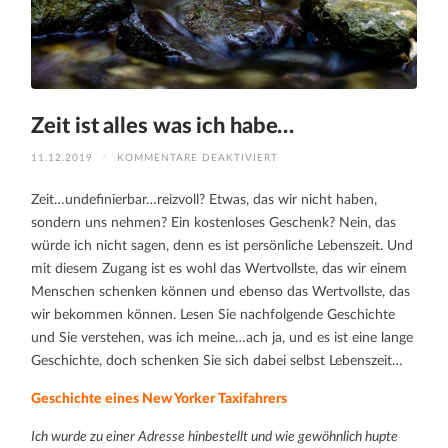
Zeit ist alles was ich habe…
FÜR
11.12.2019
/
KOMMENTARE DEAKTIVIERT
ZEIT
IST
ALLES
Zeit…undefinierbar…reizvoll? Etwas, das wir nicht haben,
WAS
ICH
sondern uns nehmen? Ein kostenloses Geschenk? Nein, das
HABE…
würde ich nicht sagen, denn es ist persönliche Lebenszeit. Und
mit diesem Zugang ist es wohl das Wertvollste, das wir einem
Menschen schenken können und ebenso das Wertvollste, das
wir bekommen können. Lesen Sie nachfolgende Geschichte
und Sie verstehen, was ich meine…ach ja, und es ist eine lange
Geschichte, doch schenken Sie sich dabei selbst Lebenszeit…
Geschichte eines New Yorker Taxifahrers
Ich wurde zu einer Adresse hinbestellt und wie gewöhnlich hupte