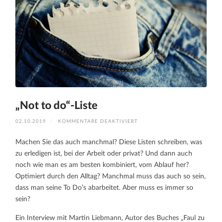
„Not to do“-Liste
FÜR
02.10.2019
/
KOMMENTARE DEAKTIVIERT
„NOT
TO
DO“-
Machen Sie das auch manchmal? Diese Listen schreiben, was
LISTE
zu erledigen ist, bei der Arbeit oder privat? Und dann auch
noch wie man es am besten kombiniert, vom Ablauf her?
Optimiert durch den Alltag? Manchmal muss das auch so sein,
dass man seine To Do’s abarbeitet. Aber muss es immer so
sein?
Ein Interview mit Martin Liebmann, Autor des Buches „Faul zu