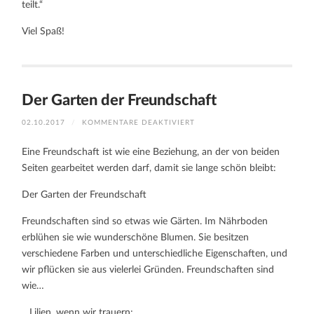
teilt.“
Viel Spaß!
Der Garten der Freundschaft
FÜR
02.10.2017
/
KOMMENTARE DEAKTIVIERT
DER
GARTEN
DER
Eine Freundschaft ist wie eine Beziehung, an der von beiden
FREUNDSCHAFT
Seiten gearbeitet werden darf, damit sie lange schön bleibt:
Der Garten der Freundschaft
Freundschaften sind so etwas wie Gärten. Im Nährboden
erblühen sie wie wunderschöne Blumen. Sie besitzen
verschiedene Farben und unterschiedliche Eigenschaften, und
wir pflücken sie aus vielerlei Gründen. Freundschaften sind
wie…
…Lilien, wenn wir trauern;