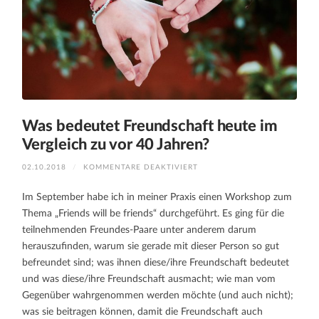
Was bedeutet Freundschaft heute im
Vergleich zu vor 40 Jahren?
FÜR
02.10.2018
/
KOMMENTARE DEAKTIVIERT
WAS
BEDEUTET
FREUNDSCHAFT
Im September habe ich in meiner Praxis einen Workshop zum
HEUTE
IM
Thema „Friends will be friends“ durchgeführt. Es ging für die
VERGLEICH
ZU
teilnehmenden Freundes-Paare unter anderem darum
VOR
40
herauszufinden, warum sie gerade mit dieser Person so gut
JAHREN?
befreundet sind; was ihnen diese/ihre Freundschaft bedeutet
und was diese/ihre Freundschaft ausmacht; wie man vom
Gegenüber wahrgenommen werden möchte (und auch nicht);
was sie beitragen können, damit die Freundschaft auch