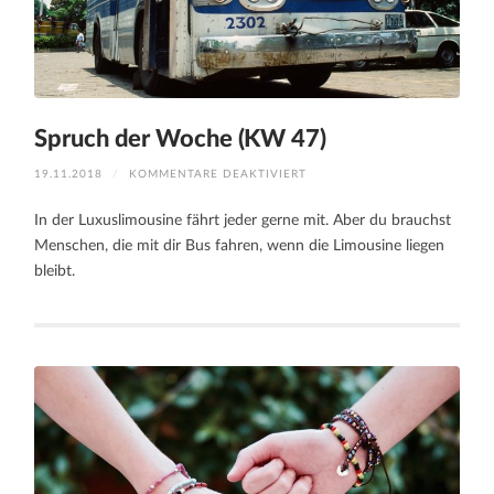
Spruch der Woche (KW 47)
FÜR
19.11.2018
/
KOMMENTARE DEAKTIVIERT
SPRUCH
DER
WOCHE
In der Luxuslimousine fährt jeder gerne mit. Aber du brauchst
(KW
47)
Menschen, die mit dir Bus fahren, wenn die Limousine liegen
bleibt.