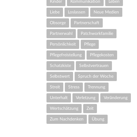
Kinder
Kommunikation
Leben
Liebe
Loslassen
Neue Medien
Obsorge
Partnerschaft
Partnerwahl
Patchworkfamilie
Persönlichkeit
Pflege
Pflegefreistellung
Pflegekosten
Schatzkiste
Selbstvertrauen
Selbstwert
Spruch der Woche
Streit
Stress
Trennung
Unterhalt
Verletzung
Veränderung
Wertschätzung
Zeit
Zum Nachdenken
Übung