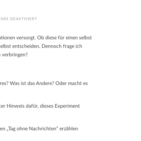
FÜR
ARE DEAKTIVIERT
EIN
TAG
OHNE
NACHRICHTEN
tionen versorgt. Ob diese für einen selbst
 selbst entscheiden. Dennoch frage ich
u verbringen?
eres? Was ist das Andere? Oder macht es
uter Hinweis dafür, dieses Experiment
ren „Tag ohne Nachrichten“ erzählen