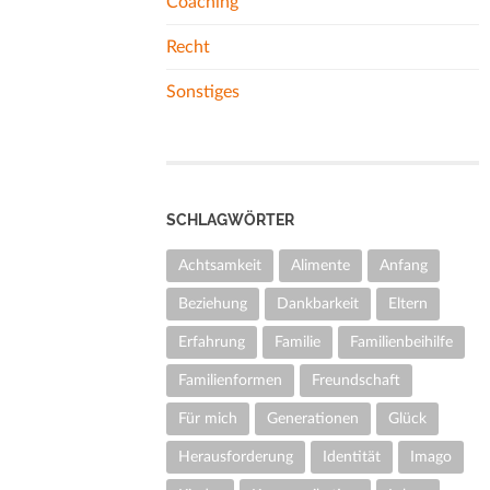
Coaching
Recht
Sonstiges
SCHLAGWÖRTER
Achtsamkeit
Alimente
Anfang
Beziehung
Dankbarkeit
Eltern
Erfahrung
Familie
Familienbeihilfe
Familienformen
Freundschaft
Für mich
Generationen
Glück
Herausforderung
Identität
Imago