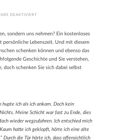
FÜR
ARE DEAKTIVIERT
ZEIT
IST
ALLES
WAS
ben, sondern uns nehmen? Ein kostenloses
ICH
HABE…
t persönliche Lebenszeit. Und mit diesem
Menschen schenken können und ebenso das
hfolgende Geschichte und Sie verstehen,
e, doch schenken Sie sich dabei selbst
h hupte ich als ich ankam. Doch kein
 Nichts. Meine Schicht war fast zu Ende, dies
infach wieder wegzufahren. Ich entschied mich
aum hatte ich geklopft, hörte ich eine alte
 Durch die Tür hörte ich, dass offensichtlich