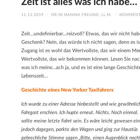
Zeit ist alles was ich habe…
11.12.2019
/
DR.IN NANINA FREUND, LL.M.
/
KOMMENT
Zeit…undefinierbar…reizvoll? Etwas, das wir nicht ha
Geschenk? Nein, das würde ich nicht sagen, denn es is
Zugang ist es wohl das Wertvollste, das wir einem 
Wertvollste, das wir bekommen können. Lesen Sie nac
was ich meine…ach ja, und es ist eine lange Geschicht
Lebenszeit…
Geschichte eines New Yorker Taxifahrers
Ich wurde zu einer Adresse hinbestellt und wie gewöhnlic
Fahrgast erschien. Ich hupte erneut. Nichts. Noch einmal.
sollte meine letzte Fahrt sein. Es wäre leicht gewesen e
jedoch dagegen, parkte den Wagen und ging zur Haustür. K
gebrechliche Stimme sagen „Bitte, einen Augenblick noch!“