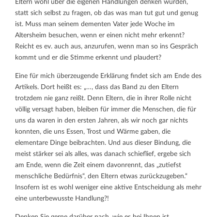
Eltern wohl über die eigenen Handlungen denken würden,
statt sich selbst zu fragen, ob das was man tut gut und genug
ist. Muss man seinem dementen Vater jede Woche im
Altersheim besuchen, wenn er einen nicht mehr erkennt?
Reicht es ev. auch aus, anzurufen, wenn man so ins Gespräch
kommt und er die Stimme erkennt und plaudert?
Eine für mich überzeugende Erklärung findet sich am Ende des
Artikels. Dort heißt es: „…, dass das Band zu den Eltern
trotzdem nie ganz reißt. Denn Eltern, die in ihrer Rolle nicht
völlig versagt haben, bleiben für immer die Menschen, die für
uns da waren in den ersten Jahren, als wir noch gar nichts
konnten, die uns Essen, Trost und Wärme gaben, die
elementare Dinge beibrachten. Und aus dieser Bindung, die
meist stärker sei als alles, was danach schieflief, ergebe sich
am Ende, wenn die Zeit einem davonrennt, das „zutiefst
menschliche Bedürfnis“, den Eltern etwas zurückzugeben.“
Insofern ist es wohl weniger eine aktive Entscheidung als mehr
eine unterbewusste Handlung?!
Denken Sie gerne darüber nach, wie es bei Ihnen ist.