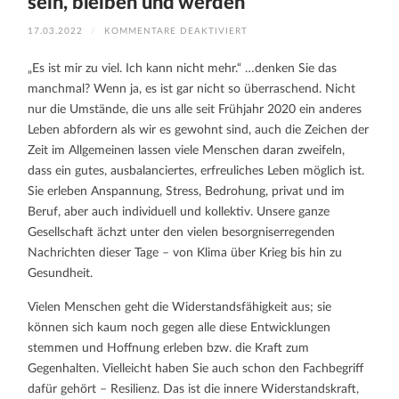
sein, bleiben und werden
FÜR
17.03.2022
/
KOMMENTARE DEAKTIVIERT
WIDERSTANDS
–
KRAFT:
„Es ist mir zu viel. Ich kann nicht mehr.“ …denken Sie das
WIDERSTANDSFÄHIG
SEIN,
manchmal? Wenn ja, es ist gar nicht so überraschend. Nicht
BLEIBEN
UND
nur die Umstände, die uns alle seit Frühjahr 2020 ein anderes
WERDEN
Leben abfordern als wir es gewohnt sind, auch die Zeichen der
Zeit im Allgemeinen lassen viele Menschen daran zweifeln,
dass ein gutes, ausbalanciertes, erfreuliches Leben möglich ist.
Sie erleben Anspannung, Stress, Bedrohung, privat und im
Beruf, aber auch individuell und kollektiv. Unsere ganze
Gesellschaft ächzt unter den vielen besorgniserregenden
Nachrichten dieser Tage – von Klima über Krieg bis hin zu
Gesundheit.
Vielen Menschen geht die Widerstandsfähigkeit aus; sie
können sich kaum noch gegen alle diese Entwicklungen
stemmen und Hoffnung erleben bzw. die Kraft zum
Gegenhalten. Vielleicht haben Sie auch schon den Fachbegriff
dafür gehört – Resilienz. Das ist die innere Widerstandskraft,