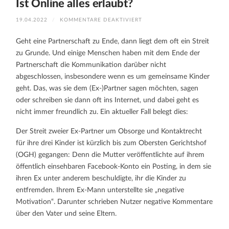
Ist Online alles erlaubt?
FÜR
19.04.2022
/
KOMMENTARE DEAKTIVIERT
IST
ONLINE
ALLES
Geht eine Partnerschaft zu Ende, dann liegt dem oft ein Streit
ERLAUBT?
zu Grunde. Und einige Menschen haben mit dem Ende der
Partnerschaft die Kommunikation darüber nicht
abgeschlossen, insbesondere wenn es um gemeinsame Kinder
geht. Das, was sie dem (Ex-)Partner sagen möchten, sagen
oder schreiben sie dann oft ins Internet, und dabei geht es
nicht immer freundlich zu. Ein aktueller Fall belegt dies:
Der Streit zweier Ex-Partner um Obsorge und Kontaktrecht
für ihre drei Kinder ist kürzlich bis zum Obersten Gerichtshof
(OGH) gegangen: Denn die Mutter veröffentlichte auf ihrem
öffentlich einsehbaren Facebook-Konto ein Posting, in dem sie
ihren Ex unter anderem beschuldigte, ihr die Kinder zu
entfremden. Ihrem Ex-Mann unterstellte sie „negative
Motivation“. Darunter schrieben Nutzer negative Kommentare
über den Vater und seine Eltern.