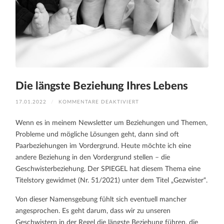
Die längste Beziehung Ihres Lebens
FÜR
17.01.2022
/
KOMMENTARE DEAKTIVIERT
DIE
LÄNGSTE
BEZIEHUNG
Wenn es in meinem Newsletter um Beziehungen und Themen,
IHRES
LEBENS
Probleme und mögliche Lösungen geht, dann sind oft
Paarbeziehungen im Vordergrund. Heute möchte ich eine
andere Beziehung in den Vordergrund stellen – die
Geschwisterbeziehung. Der SPIEGEL hat diesem Thema eine
Titelstory gewidmet (Nr. 51/2021) unter dem Titel „Gezwister“.
Von dieser Namensgebung fühlt sich eventuell mancher
angesprochen. Es geht darum, dass wir zu unseren
Geschwistern in der Regel die längste Beziehung führen, die