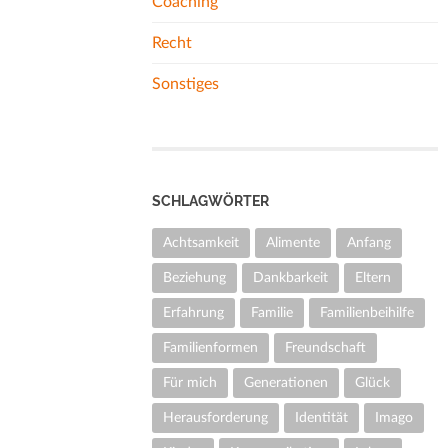
Coaching
Recht
Sonstiges
SCHLAGWÖRTER
Achtsamkeit
Alimente
Anfang
Beziehung
Dankbarkeit
Eltern
Erfahrung
Familie
Familienbeihilfe
Familienformen
Freundschaft
Für mich
Generationen
Glück
Herausforderung
Identität
Imago