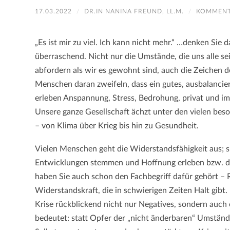
17.03.2022
/
DR.IN NANINA FREUND, LL.M.
/
KOMMENT
„Es ist mir zu viel. Ich kann nicht mehr.“ …denken Sie 
überraschend. Nicht nur die Umstände, die uns alle se
abfordern als wir es gewohnt sind, auch die Zeichen de
Menschen daran zweifeln, dass ein gutes, ausbalanciert
erleben Anspannung, Stress, Bedrohung, privat und im B
Unsere ganze Gesellschaft ächzt unter den vielen bes
– von Klima über Krieg bis hin zu Gesundheit.
Vielen Menschen geht die Widerstandsfähigkeit aus; s
Entwicklungen stemmen und Hoffnung erleben bzw. die
haben Sie auch schon den Fachbegriff dafür gehört – Re
Widerstandskraft, die in schwierigen Zeiten Halt gibt.
Krise rückblickend nicht nur Negatives, sondern auch
bedeutet: statt Opfer der „nicht änderbaren“ Umstän