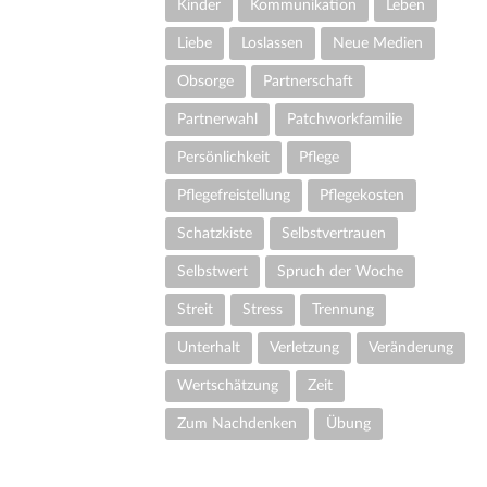
Kinder
Kommunikation
Leben
Liebe
Loslassen
Neue Medien
Obsorge
Partnerschaft
Partnerwahl
Patchworkfamilie
Persönlichkeit
Pflege
Pflegefreistellung
Pflegekosten
Schatzkiste
Selbstvertrauen
Selbstwert
Spruch der Woche
Streit
Stress
Trennung
Unterhalt
Verletzung
Veränderung
Wertschätzung
Zeit
Zum Nachdenken
Übung