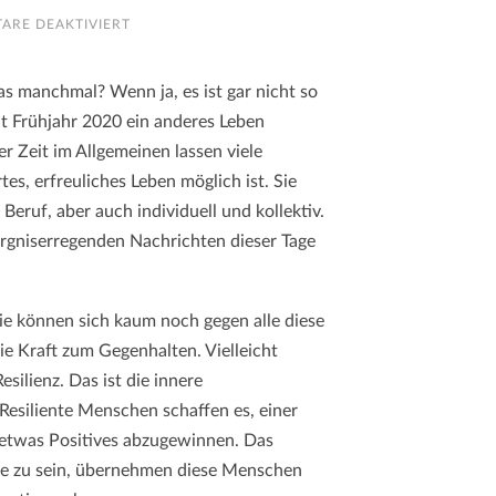
FÜR
ARE DEAKTIVIERT
WIDERSTANDS
–
KRAFT:
WIDERSTANDSFÄHIG
das manchmal? Wenn ja, es ist gar nicht so
SEIN,
BLEIBEN
it Frühjahr 2020 ein anderes Leben
UND
WERDEN
r Zeit im Allgemeinen lassen viele
es, erfreuliches Leben möglich ist. Sie
eruf, aber auch individuell und kollektiv.
orgniserregenden Nachrichten dieser Tage
ie können sich kaum noch gegen alle diese
 Kraft zum Gegenhalten. Vielleicht
silienz. Das ist die innere
 Resiliente Menschen schaffen es, einer
 etwas Positives abzugewinnen. Das
de zu sein, übernehmen diese Menschen