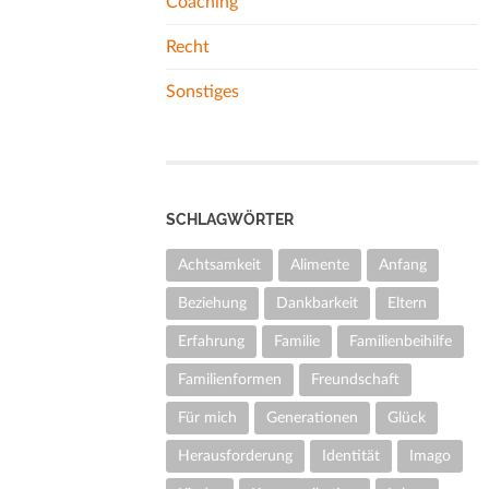
Coaching
Recht
Sonstiges
SCHLAGWÖRTER
Achtsamkeit
Alimente
Anfang
Beziehung
Dankbarkeit
Eltern
Erfahrung
Familie
Familienbeihilfe
Familienformen
Freundschaft
Für mich
Generationen
Glück
Herausforderung
Identität
Imago