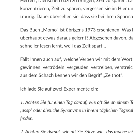
Herren“, Menschen dazu zu bringen, Zeit zu sparen. Da
konzentrieren, Zeit zu sparen, vergessen sie im Hier u
traurig. Dabei übersehen sie, dass sie bei ihren Spa
Das Buch „Momo“ ist übrigens 1973 erschienen! Was 
überhaupt etwas daraus gelernt? Abgesehen davon, d
schneller lesen lernt, weil das Zeit spart…
Fällt Ihnen auch auf, welche Verben wir mit dem Wort
gewinnen, vertrödeln, vergeuden, vertreiben, verstrei
aus dem Schach kennen wir den Begriff „Zeitnot“.
Ich lade Sie auf zwei Experimente ein:
1. Achten Sie für einen Tag darauf, wie oft Sie an einem Tag
„asap“ oder ähnliche Synonyme in ihrem täglichen Tagesa
finden.
2. Achten Sie darauf, wie oft Sie Sätze wie „das mache ich