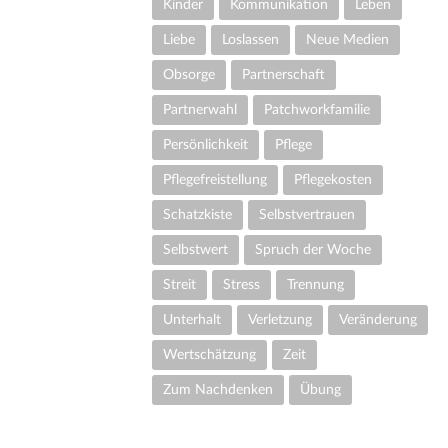
Kinder
Kommunikation
Leben
Liebe
Loslassen
Neue Medien
Obsorge
Partnerschaft
Partnerwahl
Patchworkfamilie
Persönlichkeit
Pflege
Pflegefreistellung
Pflegekosten
Schatzkiste
Selbstvertrauen
Selbstwert
Spruch der Woche
Streit
Stress
Trennung
Unterhalt
Verletzung
Veränderung
Wertschätzung
Zeit
Zum Nachdenken
Übung