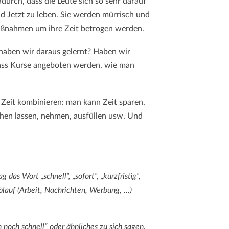
durch, dass die Leute sich so sehr darauf
nd Jetzt zu leben. Sie werden mürrisch und
rmaßnahmen um ihre Zeit betrogen werden.
haben wir daraus gelernt? Haben wir
ass Kurse angeboten werden, wie man
 Zeit kombinieren: man kann Zeit sparen,
chen lassen, nehmen, ausfüllen usw. Und
 das Wort „schnell“, „sofort“, „kurzfristig“,
blauf (Arbeit, Nachrichten, Werbung, …)
 noch schnell“ oder ähnliches zu sich sagen.