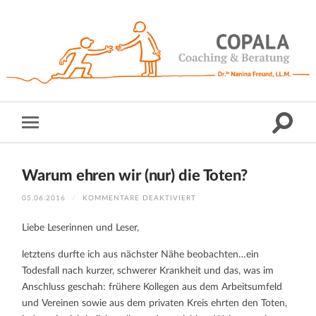
Warum ehren wir (nur) die Toten?
FÜR
05.06.2016
/
KOMMENTARE DEAKTIVIERT
WARUM
EHREN
WIR
Liebe Leserinnen und Leser,
(NUR)
DIE
TOTEN?
letztens durfte ich aus nächster Nähe beobachten…ein
Todesfall nach kurzer, schwerer Krankheit und das, was im
Anschluss geschah: frühere Kollegen aus dem Arbeitsumfeld
und Vereinen sowie aus dem privaten Kreis ehrten den Toten,