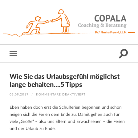
Wie Sie das Urlaubsgefühl möglichst
lange behalten….5 Tipps
FÜR
03.09.2017
/
KOMMENTARE DEAKTIVIERT
WIE
SIE
DAS
Eben haben doch erst die Schulferien begonnen und schon
URLAUBSGEFÜHL
MÖGLICHST
neigen sich die Ferien dem Ende zu. Damit gehen auch für
LANGE
BEHALTEN….5
viele „Große“ – also uns Eltern und Erwachsenen – die Ferien
TIPPS
und der Urlaub zu Ende.