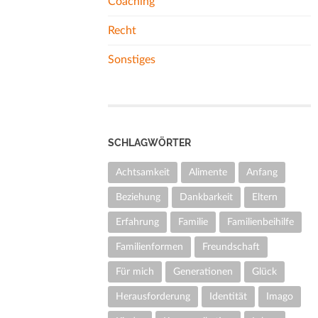
Coaching
Recht
Sonstiges
SCHLAGWÖRTER
Achtsamkeit
Alimente
Anfang
Beziehung
Dankbarkeit
Eltern
Erfahrung
Familie
Familienbeihilfe
Familienformen
Freundschaft
Für mich
Generationen
Glück
Herausforderung
Identität
Imago