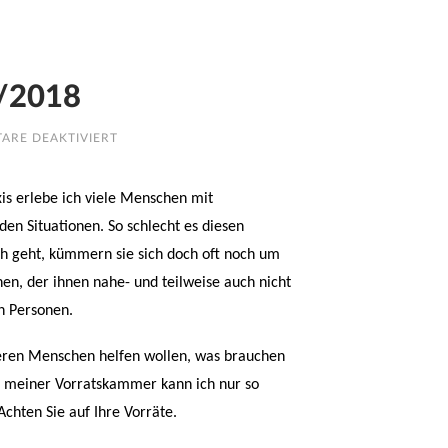
2/2018
FÜR
ARE DEAKTIVIERT
AUS
DER
SCHATZKISTE…
KW
is erlebe ich viele Menschen mit
2/2018
en Situationen. So schlecht es diesen
 geht, kümmern sie sich doch oft noch um
en, der ihnen nahe- und teilweise auch nicht
n Personen.
ren Menschen helfen wollen, was brauchen
us meiner Vorratskammer kann ich nur so
Achten Sie auf Ihre Vorräte.