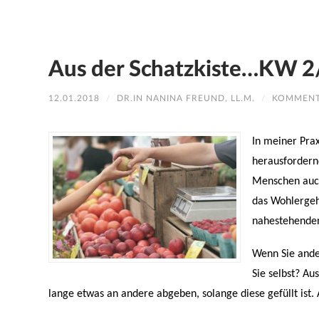
Aus der Schatzkiste…KW 
12.01.2018
/
DR.IN NANINA FREUND, LL.M.
/
KOMMENT
In meiner Prax
herausfordernd
Menschen auch
das Wohlergeh
nahestehende
Wenn Sie ande
Sie selbst? A
lange etwas an andere abgeben, solange diese gefüllt ist. 