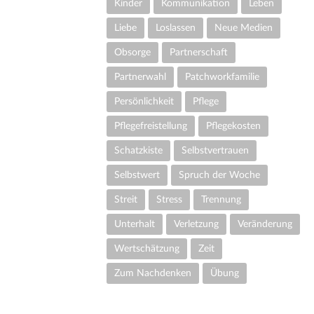
Kinder
Kommunikation
Leben
Liebe
Loslassen
Neue Medien
Obsorge
Partnerschaft
Partnerwahl
Patchworkfamilie
Persönlichkeit
Pflege
Pflegefreistellung
Pflegekosten
Schatzkiste
Selbstvertrauen
Selbstwert
Spruch der Woche
Streit
Stress
Trennung
Unterhalt
Verletzung
Veränderung
Wertschätzung
Zeit
Zum Nachdenken
Übung