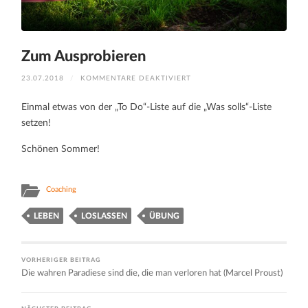
Zum Ausprobieren
FÜR
23.07.2018
/
KOMMENTARE DEAKTIVIERT
ZUM
AUSPROBIEREN
Einmal etwas von der „To Do“-Liste auf die „Was solls“-Liste
setzen!
Schönen Sommer!
Coaching
LEBEN
LOSLASSEN
ÜBUNG
VORHERIGER BEITRAG
Die wahren Paradiese sind die, die man verloren hat (Marcel Proust)