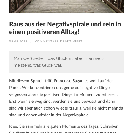
Raus aus der Negativspirale und rein in
einen positiveren Alltag!
FÜR
09.08.2018
/
KOMMENTARE DEAKTIVIERT
RAUS
AUS
DER
NEGATIVSPIRALE
Man weiß selten, was Glück ist, aber man weiß
UND
REIN
meistens, was Glück war.
IN
EINEN
POSITIVEREN
ALLTAG!
Mit diesem Spruch trifft Francoise Sagan es wohl auf den
Punkt. Wir konzentrieren uns gerne auf negative Dinge,
vergessen aber die positiven Dinge im Moment zu erfassen.
Erst wenn sie weg sind, werden sie uns bewusst und dann
sind wir aber auch schon wieder traurig, weil sie nicht mehr da
sind und daher wieder in der Negativspirale.
Idee: Sie sammeln alle guten Momente des Tages. Schreiben