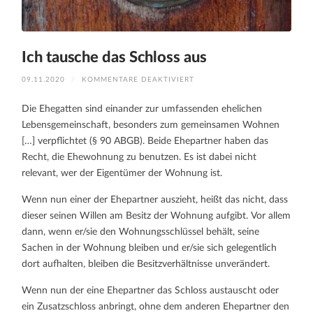
Ich tausche das Schloss aus
FÜR
09.11.2020
/
KOMMENTARE DEAKTIVIERT
ICH
TAUSCHE
DAS
Die Ehegatten sind einander zur umfassenden ehelichen
SCHLOSS
AUS
Lebensgemeinschaft, besonders zum gemeinsamen Wohnen
[…] verpflichtet (§ 90 ABGB). Beide Ehepartner haben das
Recht, die Ehewohnung zu benutzen. Es ist dabei nicht
relevant, wer der Eigentümer der Wohnung ist.
Wenn nun einer der Ehepartner auszieht, heißt das nicht, dass
dieser seinen Willen am Besitz der Wohnung aufgibt. Vor allem
dann, wenn er/sie den Wohnungsschlüssel behält, seine
Sachen in der Wohnung bleiben und er/sie sich gelegentlich
dort aufhalten, bleiben die Besitzverhältnisse unverändert.
Wenn nun der eine Ehepartner das Schloss austauscht oder
ein Zusatzschloss anbringt, ohne dem anderen Ehepartner den