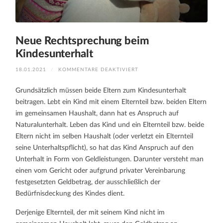
Neue Rechtsprechung beim
Kindesunterhalt
FÜR
18.01.2021
/
KOMMENTARE DEAKTIVIERT
NEUE
RECHTSPRECHUNG
BEIM
Grundsätzlich müssen beide Eltern zum Kindesunterhalt
KINDESUNTERHALT
beitragen. Lebt ein Kind mit einem Elternteil bzw. beiden Eltern
im gemeinsamen Haushalt, dann hat es Anspruch auf
Naturalunterhalt. Leben das Kind und ein Elternteil bzw. beide
Eltern nicht im selben Haushalt (oder verletzt ein Elternteil
seine Unterhaltspflicht), so hat das Kind Anspruch auf den
Unterhalt in Form von Geldleistungen. Darunter versteht man
einen vom Gericht oder aufgrund privater Vereinbarung
festgesetzten Geldbetrag, der ausschließlich der
Bedürfnisdeckung des Kindes dient.
Derjenige Elternteil, der mit seinem Kind nicht im