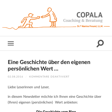
Eine Geschichte über den eigenen
persönlichen Wert …
FÜR
02.08.2016
/
KOMMENTARE DEAKTIVIERT
EINE
GESCHICHTE
ÜBER
Liebe Leserinnen und Leser,
DEN
EIGENEN
PERSÖNLICHEN
in diesem Newsletter möchte ich Ihnen eine Geschichte über
WERT
…
(Ihren) eigenen (persönlichen) Wert anbieten: