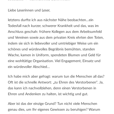
WARUM
EHREN
WIR
Liebe Leserinnen und Leser,
(NUR)
DIE
TOTEN?
letztens durfte ich aus nächster Nähe beobachten…ein
Todesfall nach kurzer, schwerer Krankheit und das, was im
Anschluss geschah: frühere Kollegen aus dem Arbeitsumfeld
und Vereinen sowie aus dem privaten Kreis ehrten den Toten,
indem sie sich in liebevoller und umtriebiger Weise um ein
schönes und würdevolles Begräbnis bemühten, standen
Wache, kamen in Uniform, spendeten Blumen und Geld für
eine wohltätige Organisation. Viel Engagement, Einsatz und
ein würdevoller Abschied…
Ich habe mich aber gefragt: warum tun die Menschen all das?
Oft ist die schnelle Antwort: „zu Ehren des Verstorbenen“. Ja,
das kann ich nachvollziehen, denn einen Verstorbenen in
Ehren und Andenken zu halten, ist wichtig und gut.
Aber ist das der einzige Grund? Tun nicht viele Menschen
genau dies, um Ihr eigenes Gewissen zu beruhigen? Warum