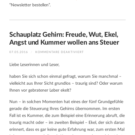
“Newsletter bestellen”.
Schauplatz Gehirn: Freude, Wut, Ekel,
Angst und Kummer wollen ans Steuer
FÜR
07.05.2016
/
KOMMENTARE DEAKTIVIERT
SCHAUPLATZ
GEHIRN:
FREUDE,
Liebe Leserinnen und Leser,
WUT,
EKEL,
ANGST
haben Sie sich schon einmal gefragt, warum Sie manchmal –
UND
KUMMER
vielleicht aus Ihrer Sicht grundlos – traurig sind? Oder warum
WOLLEN
ANS
Ihnen vor gebratener Leber ekelt?
STEUER
Nun – in solchen Momenten hat eines der fünf Grundgefühle
gerade die Steuerung Ihres Gehirns übernommen. Im ersten
Fall ist es Kummer, die zum Beispiel eine Erinnerung abruft, die
traurig macht oder – im zweiten Beispiel – Ekel, der sich daran
erinnert, dass es gar keine gute Erfahrung war, zum ersten Mal