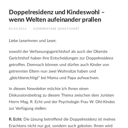
Doppelresidenz und Kindeswohl –
wenn Welten aufeinander prallen
FÜR
05.03.2016
/
KOMMENTARE DEAKTIVIERT
DOPPELRESIDENZ
UND
KINDESWOHL
Liebe Leserinnen und Leser,
–
WENN
WELTEN
sowohl der Verfassungsgerichtshof als auch der Oberste
AUFEINANDER
PRALLEN
Gerichtshof haben ihre Entscheidungen zur Doppelresidenz
getroffen. Demnach können und dürfen auch Kinder von
getrennten Eltern nun zwei Wohnsitze haben und
„gleichberechtigt“ bei Mama und Papa aufwachsen.
In diesem Newsletter möchte ich Ihnen einen
Diskussionsbeitrag zu diesem Thema zwischen dem Juristen
Herrn Mag. R. Echt und der Psychologin Frau W. Ohl-Kindes
zur Verfügung stellen:
R. Echt:
Die Lösung betreffend die Doppelresidenz ist meines
Erachtens nicht nur gut, sondern auch geboten. Ihnen wird