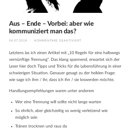
Aus – Ende – Vorbei: aber wie
kommuniziert man das?
FÜR
04.07.2018
/
KOMMENTARE DEAKTIVIERT
AUS
–
ENDE
Letztens las ich einen Artikel mit „10 Regeln für eine halbwegs
–
VORBEI:
vernünftige Trennung“. Das klang spannend, erwartet sich der
ABER
WIE
Leser hier doch Tipps und Tricks für die Lebensführung in einer
KOMMUNIZIERT
MAN
schwierigen Situation. Genauer gesagt zu der heiklen Frage:
DAS?
wie sage ich ihm / ihr, dass ich ihn / sie loswerden möchte.
Handlungsempfehlungen waren unter anderem
Wer eine Trennung will sollte nicht lange warten
So ehrlich, aber gleichzeitig so wenig verletzend wie
möglich sein
Tränen trocknen und raus da