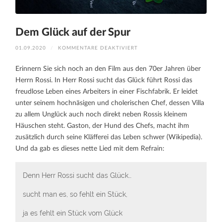
Dem Glück auf der Spur
FÜR
01.09.2020
/
KOMMENTARE DEAKTIVIERT
DEM
GLÜCK
AUF
Erinnern Sie sich noch an den Film aus den 70er Jahren über
DER
SPUR
Herrn Rossi. In Herr Rossi sucht das Glück führt Rossi das
freudlose Leben eines Arbeiters in einer Fischfabrik. Er leidet
unter seinem hochnäsigen und cholerischen Chef, dessen Villa
zu allem Unglück auch noch direkt neben Rossis kleinem
Häuschen steht. Gaston, der Hund des Chefs, macht ihm
zusätzlich durch seine Kläfferei das Leben schwer (Wikipedia).
Und da gab es dieses nette Lied mit dem Refrain:
Denn Herr Rossi sucht das Glück…
sucht man es, so fehlt ein Stück,
ja es fehlt ein Stück vom Glück