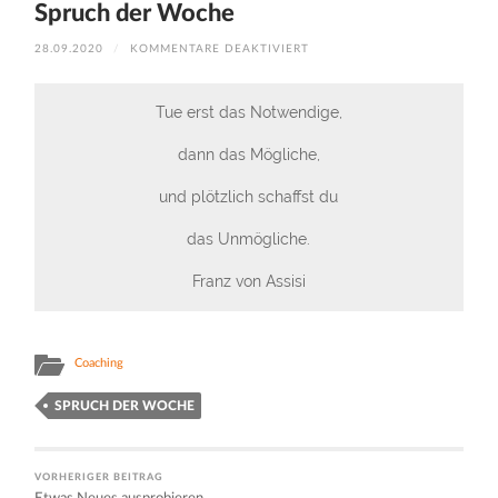
Spruch der Woche
FÜR
28.09.2020
/
KOMMENTARE DEAKTIVIERT
SPRUCH
DER
WOCHE
Tue erst das Notwendige,
dann das Mögliche,
und plötzlich schaffst du
das Unmögliche.
Franz von Assisi
Coaching
SPRUCH DER WOCHE
VORHERIGER BEITRAG