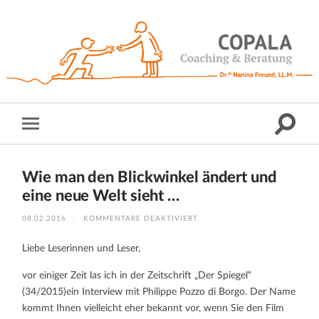
Wie man den Blickwinkel ändert und
eine neue Welt sieht …
FÜR
08.02.2016
/
KOMMENTARE DEAKTIVIERT
WIE
MAN
DEN
Liebe Leserinnen und Leser,
BLICKWINKEL
ÄNDERT
UND
vor einiger Zeit las ich in der Zeitschrift „Der Spiegel“
EINE
NEUE
(34/2015)ein Interview mit Philippe Pozzo di Borgo. Der Name
WELT
SIEHT
kommt Ihnen vielleicht eher bekannt vor, wenn Sie den Film
…