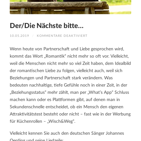
Der/Die Nächste bitte…
FÜR
10.05.2019
/
KOMMENTARE DEAKTIVIERT
DER/DIE
NÄCHSTE
BITTE…
Wenn heute von Partnerschaft und Liebe gesprochen wird,
kommt das Wort „Romantik“ nicht mehr so oft vor. Vielleicht,
weil die Menschen nicht mehr so viel Zeit haben, dem Idealbild
der romantischen Liebe zu folgen, vielleicht auch, weil sich
Beziehungen und Partnerschaft stark verändern. Was
bedeuten nachhaltige, tiefe Gefühle noch in einer Zeit, in der
„Beziehungsstatus“ mehr zählt, man per „What’s App“ Schluss
machen kann oder es Plattformen gibt, auf denen man in
Sekundenschnelle entscheidet, ob ein Mensch den eigenen
Attraktivitätstest besteht oder nicht – fast wie in der Werbung
für Küchenrollen – „Wisch&Weg“.
Vielleicht kennen Sie auch den deutschen Sänger Johannes
Oerding und seine Liedzeile: