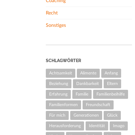
Coaching
Recht
Sonstiges
SCHLAGWÖRTER
Achtsamkeit
Alimente
Anfang
Beziehung
Dankbarkeit
Eltern
Erfahrung
Familie
Familienbeihilfe
Familienformen
Freundschaft
Für mich
Generationen
Glück
Herausforderung
Identität
Imago