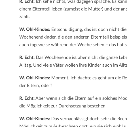
R. Echt:
Ich sehe nichts, was dagegen spräche. Es kann 
einem Elternteil leben (zumeist die Mutter) und der and
zahlt.
W. Ohl-Kindes:
Entschuldigung, das ist doch nicht die 
Wochenendkinder, die den anderen Elternteil beispielsw
auch tageweise während der Woche sehen – das hat sic
R. Echt:
Das Wochenende ist aber nicht die ganze Leben
Alltag. Und viele Väter wollen ihre Kinder auch im All
W. Ohl-Kindes:
Moment, ich dachte es geht um die Re
der Eltern, oder?
R. Echt:
Aber wenn sich die Eltern auf ein solches Mode
die Möglichkeit zur Durchsetzung bestehen.
W. Ohl-Kindes:
Das vernachlässigt doch sehr die Rech
Möglichkeit zum Aufwachsen dort, wo sie sich wohl 