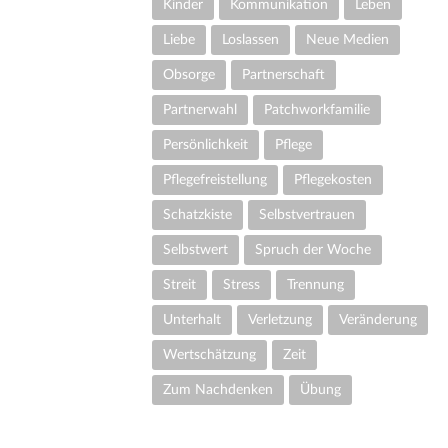
Kinder
Kommunikation
Leben
Liebe
Loslassen
Neue Medien
Obsorge
Partnerschaft
Partnerwahl
Patchworkfamilie
Persönlichkeit
Pflege
Pflegefreistellung
Pflegekosten
Schatzkiste
Selbstvertrauen
Selbstwert
Spruch der Woche
Streit
Stress
Trennung
Unterhalt
Verletzung
Veränderung
Wertschätzung
Zeit
Zum Nachdenken
Übung