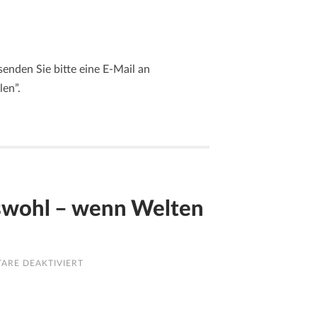
enden Sie bitte eine E-Mail an
len”.
swohl – wenn Welten
FÜR
ARE DEAKTIVIERT
DOPPELRESIDENZ
UND
KINDESWOHL
–
WENN