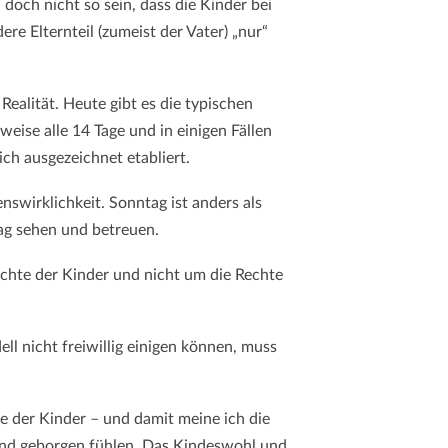
doch nicht so sein, dass die Kinder bei
ere Elternteil (zumeist der Vater) „nur“
Realität. Heute gibt es die typischen
eise alle 14 Tage und in einigen Fällen
h ausgezeichnet etabliert.
swirklichkeit. Sonntag ist anders als
tag sehen und betreuen.
chte der Kinder und nicht um die Rechte
ll nicht freiwillig einigen können, muss
e der Kinder – und damit meine ich die
und geborgen fühlen. Das Kindeswohl und