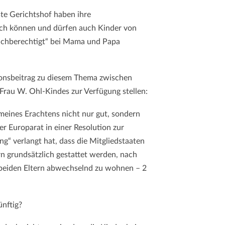
WELTEN
AUFEINANDER
te Gerichtshof haben ihre
PRALLEN
ch können und dürfen auch Kinder von
eichberechtigt“ bei Mama und Papa
ionsbeitrag zu diesem Thema zwischen
Frau W. Ohl-Kindes zur Verfügung stellen:
meines Erachtens nicht nur gut, sondern
er Europarat in einer Resolution zur
g“ verlangt hat, dass die Mitgliedstaaten
rn grundsätzlich gestattet werden, nach
i beiden Eltern abwechselnd zu wohnen – 2
ünftig?